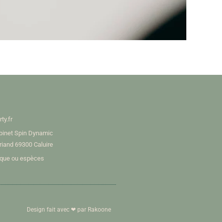
ty.fr
binet Spin Dynamic
Briand 69300 Caluire
èque ou espèces
Design fait avec ❤ par
Rakoone