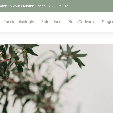
amic 32 cours Aristide Briand 69300 Caluire
Fasciapulsologie
Entreprises
Bons Cadeaux
Stage