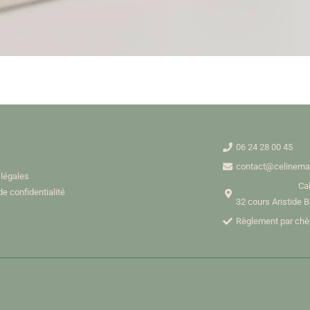
06 24 28 00 45
contact@celinemar
légales
Ca
de confidentialité
32 cours Aristide 
Règlement par ch