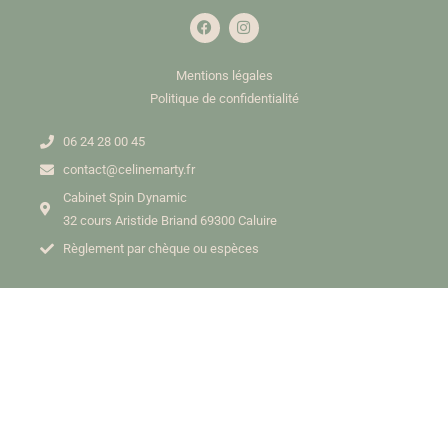
Mentions légales
Politique de confidentialité
06 24 28 00 45
contact@celinemarty.fr
Cabinet Spin Dynamic
32 cours Aristide Briand 69300 Caluire
Règlement par chèque ou espèces
Copyright © 2026Tous droits réservés Céline Marty
Design fait avec ❤ par
Rakoone