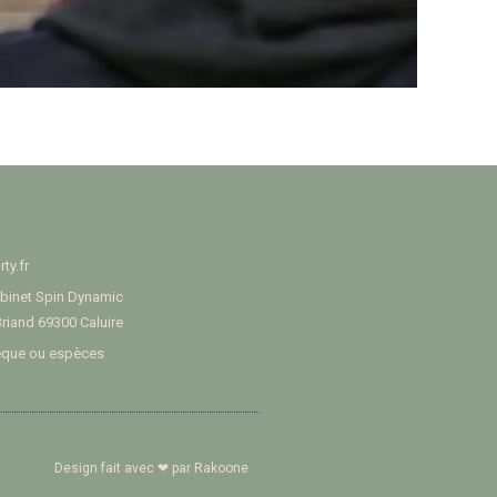
ty.fr
binet Spin Dynamic
Briand 69300 Caluire
èque ou espèces
Design fait avec ❤ par
Rakoone