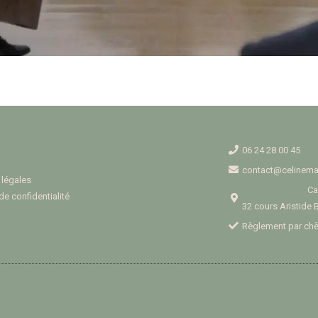
06 24 28 00 45
contact@celinemar
 légales
Ca
de confidentialité
32 cours Aristide 
Règlement par ch